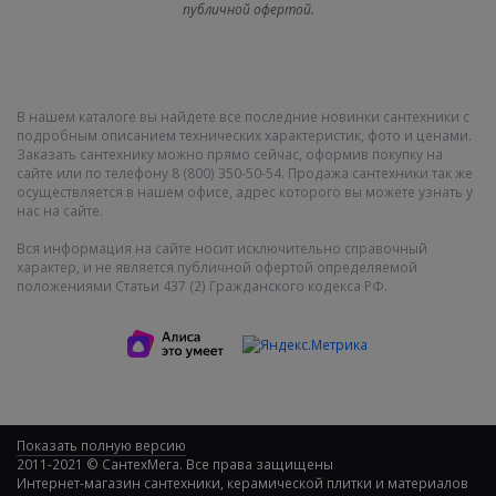
публичной офертой.
В нашем каталоге вы найдете все последние новинки сантехники с
подробным описанием технических характеристик, фото и ценами.
Заказать сантехнику можно прямо сейчас, оформив покупку на
сайте или по телефону 8 (800) 350-50-54. Продажа сантехники так же
осуществляется в нашем офисе, адрес которого вы можете узнать у
нас на сайте.
Вся информация на сайте носит исключительно справочный
характер, и не является публичной офертой определяемой
положениями Статьи 437 (2) Гражданского кодекса РФ.
Показать полную версию
2011-2021 © СантехМега. Все права защищены
Интернет-магазин сантехники, керамической плитки и материалов