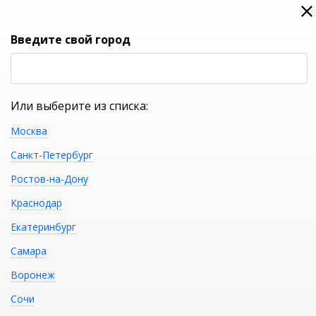
0
0
Вход
Введите свой город
(RUB
Р
Или выберите из списка:
Москва
УКАЖИТЕ ГОРОД
Санкт-Петербург
Ростов-на-Дону
Краснодар
Екатеринбург
КАТАЛОГ ТОВАРОВ
Самара
Воронеж
Акриловая ванна GEMY
Распечатать
Сочи
G9231