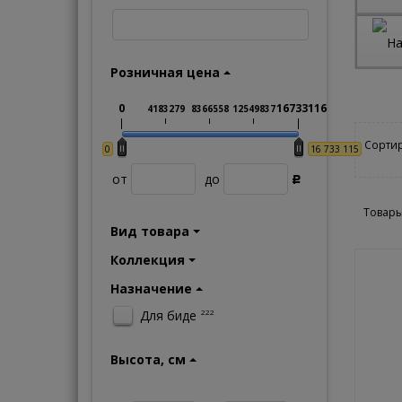
Розничная цена
0
16733116
4183279
8366558
12549837
Сортир
0
16 733 115
от
до
Р
Товары
Вид товара
Коллекция
Назначение
Для биде
222
Высота, см