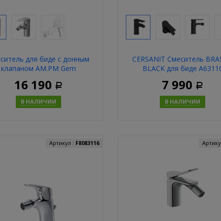
ситель для биде с донным
CERSANIT Смеситель BR
клапаном AM.PM Gem
BLACK для биде А6311
F90A83100
16 190
7 990
Р
Р
В НАЛИЧИИ
В НАЛИЧИИ
Купить
Купит
Артикул :
F8083116
Артику