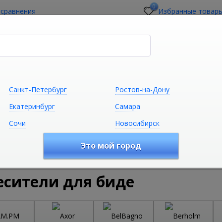
0
 сравнения
Избранные товар
стройщикам
О магазине
Контакты
Санкт-Петербург
Ростов-на-Дону
Екатеринбург
Самара
Сочи
Новосибирск
Сантехника
Климатическая техни
Это мой город
удование
Смесители
Смесители для биде
есители для биде