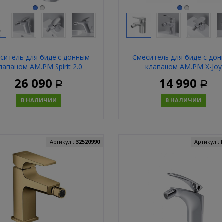
ситель для биде с донным
Смеситель для биде с до
лапаном AM.PM Spirit 2.0
клапаном AM.PM X-Joy
F70A83100
F85A83100
26 090
14 990
Р
Р
В НАЛИЧИИ
В НАЛИЧИИ
Купить
Купит
Артикул :
32520990
Артикул :