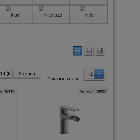
12
trl
В конец
Показывать по:
л :
63110
Артикул :
63023