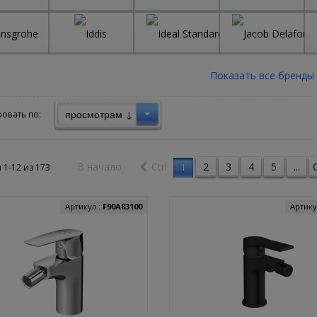
просмотрам ↓
овать по:
В начало
Ctrl
2
3
4
5
...
C
1
 1-12 из
173
Артикул :
F90A83100
Артику