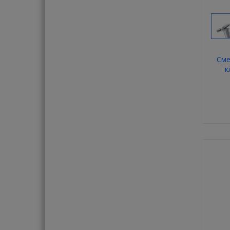
Сме
к