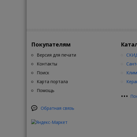
лет. Та
интерне
портитс
Покупателям
Ката
Версия для печати
СКИД
Контакты
Сант
Поиск
Клим
Карта портала
Кера
Помощь
•
•
•
По
Обратная связь