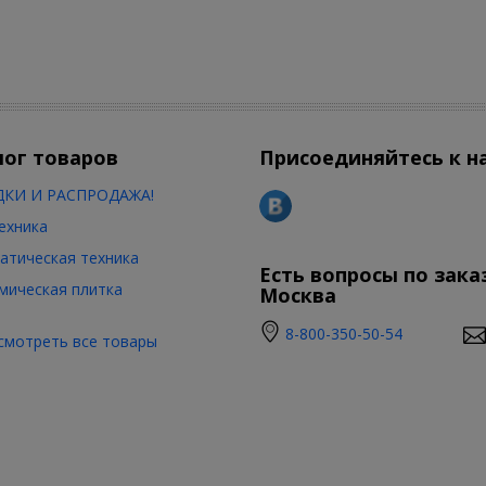
кже производители смесителей для биде предоставляют собственную
т-магазине.
Купить смеситель для биде
в
нашем
интернет-мага
я с годами. Предлагаем и Вам стать нашими постоянными многолетн
лог товаров
Присоединяйтесь к н
КИ И РАСПРОДАЖА!
ехника
атическая техника
Есть вопросы по зака
мическая плитка
Москва
8-800-350-50-54
смотреть все товары