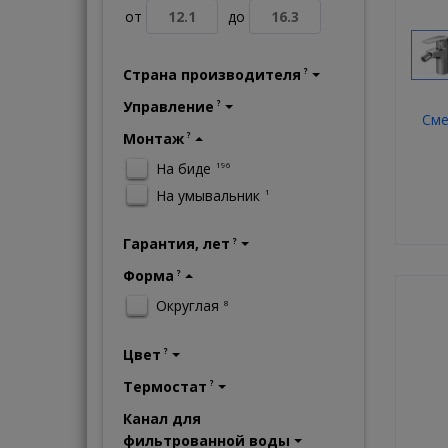
от
до
Страна производителя
?
Управление
?
Сме
Монтаж
?
На биде
196
На умывальник
1
Гарантия, лет
?
Форма
?
Округлая
8
Цвет
?
Термостат
?
Канал для
фильтрованной воды