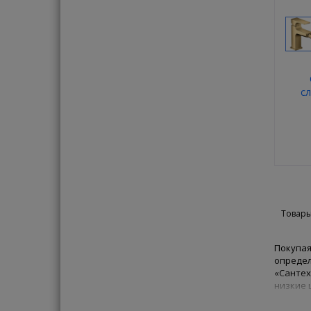
с
Han
Товары
Покупая
определ
«Сантех
низкие 
сможем 
ведущих