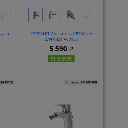
 для
CERSANIT Смеситель CERSANIA
для биде А63033
5 590
Р
В НАЛИЧИИ
ь
Купить
85A83100
Артикул :
F71A83100