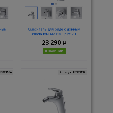
нным
Смеситель для биде с донным
клапаном AM.PM Spirit 2.1
F71A83100
23 290
Р
В НАЛИЧИИ
ь
Купить
F3083164
Артикул :
F5383132