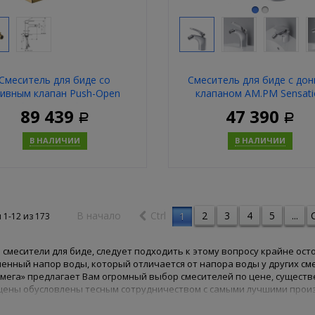
Смеситель для биде со
Смеситель для биде с до
ливным клапан Push-Open
клапаном AM.PM Sensati
sgrohe Metropol 32520990
F3083164
89 439
47 390
золото
Р
Р
В НАЛИЧИИ
В НАЛИЧИИ
Купить
Купит
В начало
Ctrl
2
3
4
5
...
C
1
 1-12 из
173
 смесители для биде, следует подходить к этому вопросу крайне ост
енный напор воды, который отличается от напора воды у других см
мега» предлагает Вам огромный выбор смесителей по цене, существ
цены обусловлены тесным сотрудничеством с самыми лучшими произ
позволить себе выставить цены ниже рыночных и порадовать Вас 
 мировых брендов. Смесители для биде, представленные в нашем ин