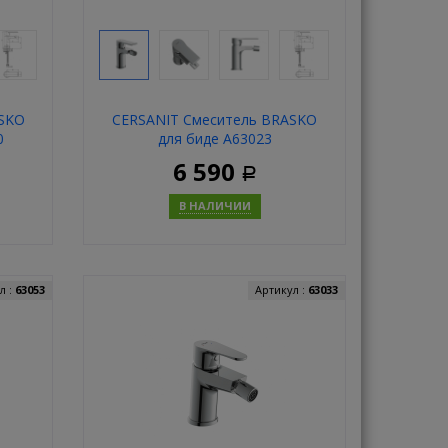
ASKO
CERSANIT Смеситель BRASKO
0
для биде А63023
6 590
Р
В НАЛИЧИИ
ь
Купить
л :
63053
Артикул :
63033