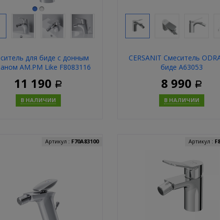
ситель для биде с донным
CERSANIT Смеситель ODRA
паном AM.PM Like F8083116
биде А63053
11 190
8 990
Р
Р
В НАЛИЧИИ
В НАЛИЧИИ
Купить
Купит
Артикул :
F70A83100
Артикул :
F