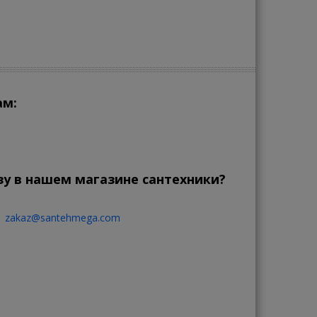
 гарантию на все изделия, купленные в нашем
зине
- значит заплатить за качество, которое не
ими покупателями
ам:
зу в нашем магазине сантехники?
zakaz@santehmega.com