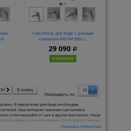
нным
Смеситель для биде с донным
on
клапаном AM.PM Bliss L
F5383132
29 090
Р
В НАЛИЧИИ
ь
Купить
12
trl
В конец
Показывать по:
орожно. В смесителях для биде необходим
есителей. Наш интернет-магазин сантехника
енно отличающейся от цен в других магазинах. Наши
водителями сантехники в мире. Благодаря этому мы
и всю Вашу семью качественными товарами от
Показать полностью
тернет-магазине, имеют срок службы более пяти