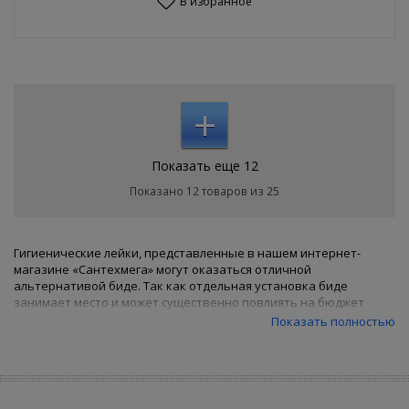
В избранное
+
Показать еще 12
Показано 12 товаров из 25
Гигиенические лейки, представленные в нашем интернет-
магазине «Сантехмега» могут оказаться отличной
альтернативой биде. Так как отдельная установка биде
занимает место и может существенно повлиять на бюджет
среднестатистической российской семьи, мы предлагаем Вам
Показать полностью
приобрести гигиеническую лейку для своей ванной комнаты.
Главное отличие гигиенической лейки от обычного душа
заключается в специальном клапане и кнопке. При нажатии на
кнопку, из отдельного отверстия в душевой лейке подается
струя воды. Таким образом, приобретая гигиеническую лейку,