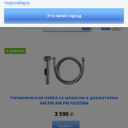
Новосибирск
Гигиенические лейки
Это мой город
Сортировать по:
В НАЛИЧИИ
Гигиеническая лейка со шлангом и держателем
AM.PM AM.PM F0202064
3 590
Р
Купить