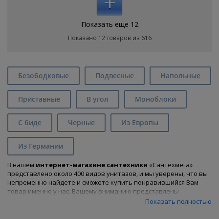
+
Показать еще 12
Показано 12 товаров из 616
Безободковые
Подвесные
Напольные
Приставные
В угол
Моноблоки
С биде
Черные
Из Европы
Из Германии
В нашем
интернет-магазине сантехники
«Сантехмега»
представлено около 400 видов унитазов, и мы уверены, что вы
непременно найдете и сможете купить
понравившийся Вам
товар именно у нас. Вашему вниманию представлены
фарфоровые и фаянсовые унитазы. Среди разновидностей, у
Показать полностью
нас тоже огромное многообразие – напольные, напольные
моноблоки, напольные угловые, подвесные, приставные,