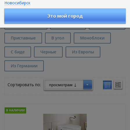
Новосибирск
Унитазы и компакты
Это мой город
Безободковые
Подвесные
Напольные
Приставные
В угол
Моноблоки
С биде
Черные
Из Европы
Из Германии
Сортировать по:
В НАЛИЧИИ