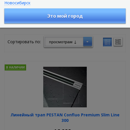
Новосибирск
Дренажные каналы для ванной
Это мой город
Душевые лотки
Сливные трапы
Решетки
Сортировать по:
В НАЛИЧИИ
Линейный трап PESTAN Confluo Premium Slim Line
300