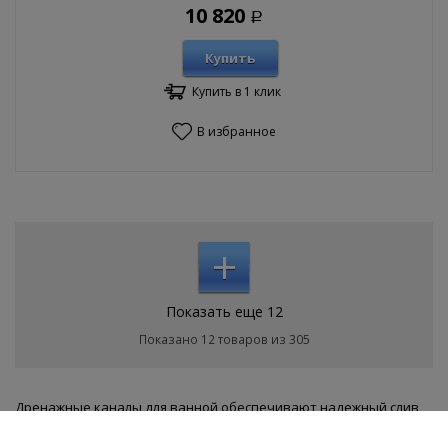
10 820
Р
Купить
Купить в 1 клик
В избранное
+
Показать еще 12
Показано 12 товаров из 305
Дренажные каналы для ванной обеспечивают надежный слив
воды, исключая порчу имущества своей квартиры и квартиры
соседей. Дренажные каналы для ванной представлены в нашем