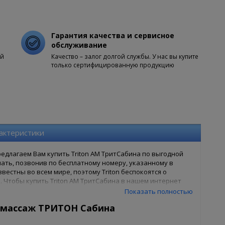
Гарантия качества и сервисное
обслуживание
ой
Качество – залог долгой службы. У нас вы купите
только сертифицированную продукцию
актеристики
длагаем Вам купить Triton АМ ТритСабина по выгодной
ать, позвонив по бесплатному номеру, указанному в
вестны во всем мире, поэтому Triton беспокоятся о
. Чтобы купить Triton АМ ТритСабина в нашем интернет
на сайте. Доступны как полная форма оформления, так и
Показать полностью
омассаж ТРИТОН Сабина