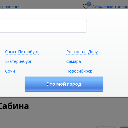
0
 сравнения
Избранные товар
стройщикам
О магазине
Контакты
Санкт-Петербург
Ростов-на-Дону
Екатеринбург
Самара
Сочи
Новосибирск
Сантехника
Климатическая техни
Это мой город
удование
Комплектующие для сантехники
Комплектую
Сабина