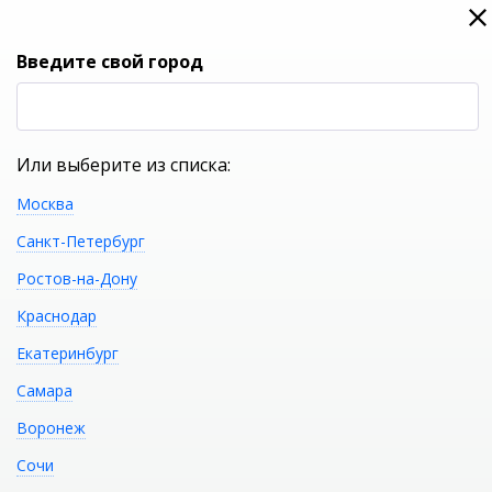
0
0
Вход
Введите свой город
(RUB
Р
Или выберите из списка:
Москва
УКАЖИТЕ ГОРОД
Санкт-Петербург
Ростов-на-Дону
Краснодар
Екатеринбург
КАТАЛОГ ТОВАРОВ
Самара
Воронеж
Акриловая ванна GEMY
Распечатать
Сочи
G9030-A фурнитура золото