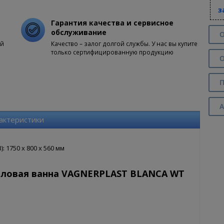
з
Гарантия качества и сервисное
обслуживание
О
ой
Качество – залог долгой службы. У нас вы купите
только сертифицированную продукцию
О
П
А
актеристики
 1750 x 800 x 560 мм
иловая ванна VAGNERPLAST BLANCA WT