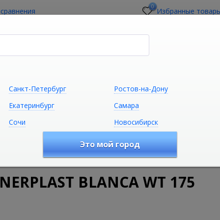
0
 сравнения
Избранные товар
стройщикам
О магазине
Контакты
Санкт-Петербург
Ростов-на-Дону
Екатеринбург
Самара
Сочи
Новосибирск
Сантехника
Климатическая техни
Это мой город
удование
Ванны
Акриловые ванны
Акриловая ванна
NERPLAST BLANCA WT 175