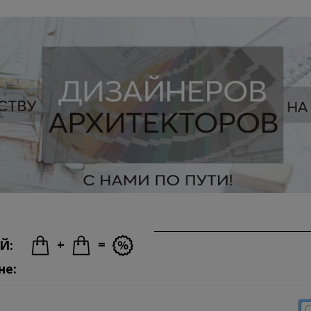
+
=
Й:
не: