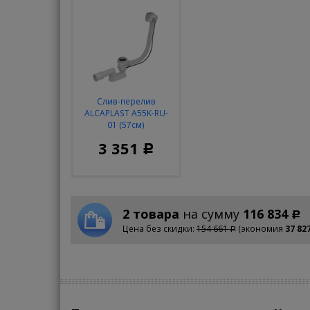
Слив-перелив
ALCAPLAST A55K-RU-
01 (57см)
3 351
Р
2 товара
на сумму
116 834
Р
Цена без скидки:
154 661
(экономия
37 82
Р