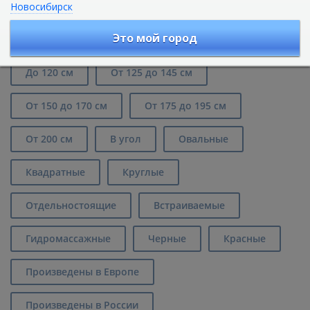
Новосибирск
Акриловые ванны Aquatek Мия в
Москве
Это мой город
До 120 см
От 125 до 145 см
От 150 до 170 см
От 175 до 195 см
От 200 см
В угол
Овальные
Квадратные
Круглые
Отдельностоящие
Встраиваемые
Гидромассажные
Черные
Красные
Произведены в Европе
Произведены в России