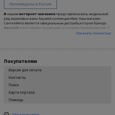
Произведены в России
В
нашем
интернет-магазине
представлена весь модельный
ряд акриловых ванн Aquatek коллекции Мия. Наш магазин
СантехМега является официальным дистрибьютором бренда
Aquatek
и поставляет продукцию со складов производителя. У
нас Вы найдете весь размерный ряд серии
Мия
и сможете
Показать полностью
отобрать при помощи удобных фильтров и
купить акриловую
ванну
, подходящую Вам по характеристикам и цене.
Покупателям
Версия для печати
Контакты
Поиск
Карта портала
Помощь
Обратная связь