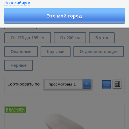
Новосибирск
Каменные ванны Riho Barca в Москве
Это мой город
До 145 см
От 150 до 170 см
От 175 до 195 см
От 200 см
В угол
Овальные
Круглые
Отдельностоящие
Черные
Сортировать по:
В НАЛИЧИИ