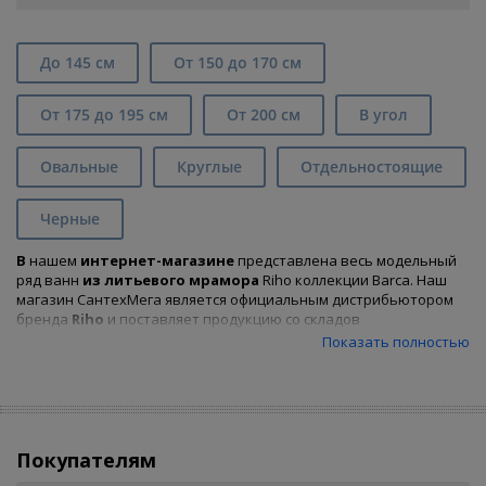
До 145 см
От 150 до 170 см
От 175 до 195 см
От 200 см
В угол
Овальные
Круглые
Отдельностоящие
Черные
В
нашем
интернет-магазине
представлена весь модельный
ряд ванн
из литьевого мрамора
Riho коллекции Barca. Наш
магазин СантехМега является официальным дистрибьютором
бренда
Riho
и поставляет продукцию со складов
производителя. У нас Вы найдете весь размерный ряд
Показать полностью
серии
Barca
и сможете отобрать при помощи удобных
фильтров и
купить каменную ванну
, подходящую Вам по
характеристикам и цене.
Покупателям